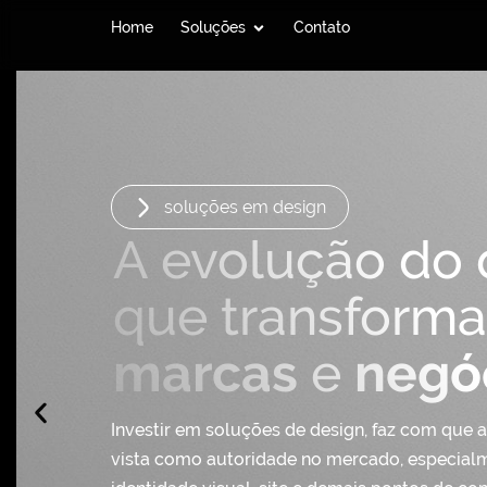
Home
Soluções
Contato
soluções em design
A evolução do 
que transforma
e
marcas
negó
Investir em soluções de design, faz com que a
vista como autoridade no mercado, especialm