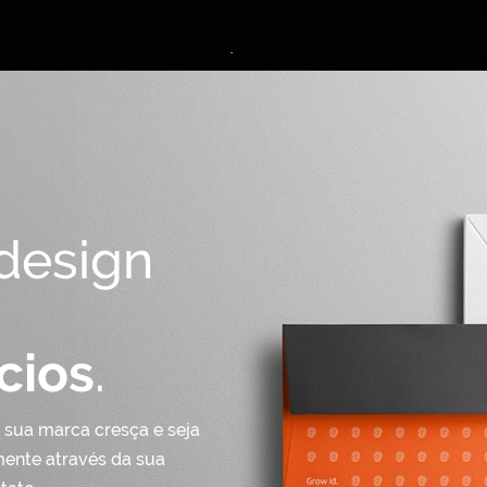
design
.
cios
 sua marca cresça e seja
ente através da sua