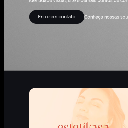
identidade visual, site e demais pontos de con
Entre em contato
Conheça nossas sol