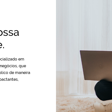
ossa
.
cializado em
 negócios, que
lico de maneira
pactantes,