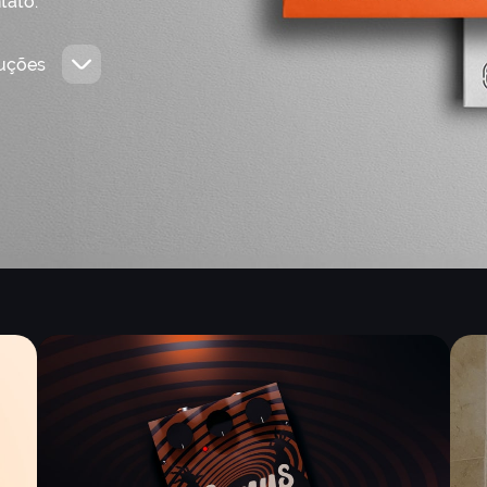
tato.
uções